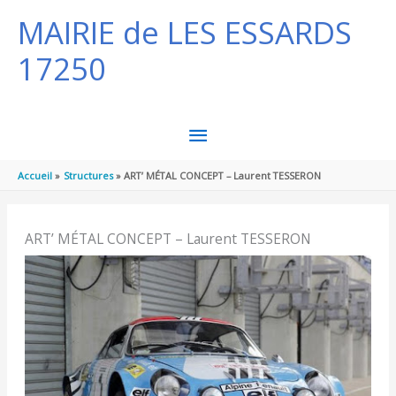
Aller au contenu
Aller au pied de page
MAIRIE de LES ESSARDS
17250
MENU
PRINCIPAL
Accueil
Structures
ART’ MÉTAL CONCEPT – Laurent TESSERON
ART’ MÉTAL CONCEPT – Laurent TESSERON