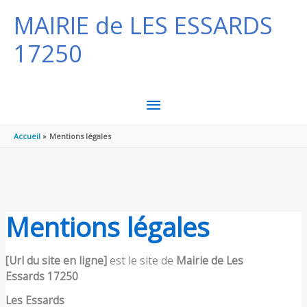
Panneau de gestion des cookies
Aller au contenu
Aller au pied de page
MAIRIE de LES ESSARDS
17250
MENU
PRINCIPAL
Accueil
Mentions légales
Mentions légales
[Url du site en ligne]
est le site de
Mairie de Les
Essards 17250
Les Essards