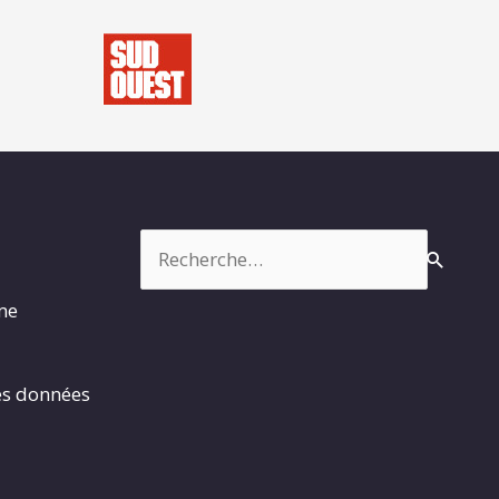
Rechercher :
rme
es données