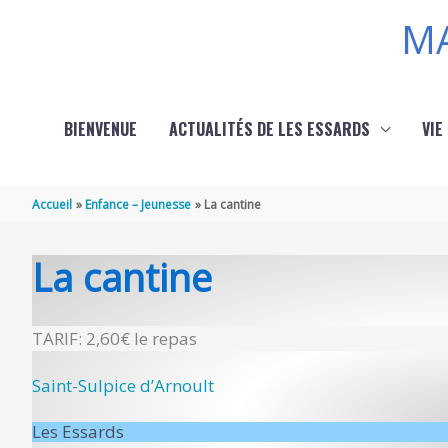
Aller au contenu
Aller au pied de page
Panneau de gestion des cookies
MA
BIENVENUE
ACTUALITÉS DE LES ESSARDS
VIE
Accueil
Enfance – Jeunesse
La cantine
La cantine
TARIF: 2,60€ le repas
Saint-Sulpice d’Arnoult
Les Essards