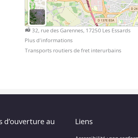
Localisation :
32, rue des Garennes, 17250 Les Essards
Plus d'informations
Transports routiers de fret interurbains
s d’ouverture au
Liens