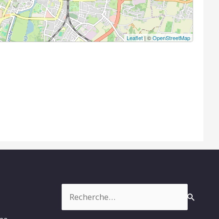
Leaflet
| ©
OpenStreetMap
Rechercher :