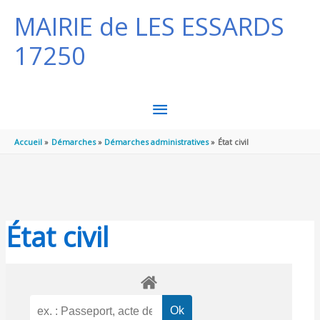
Panneau de gestion des cookies
Aller au contenu
Aller au pied de page
MAIRIE de LES ESSARDS
17250
MENU
PRINCIPAL
Accueil
Démarches
Démarches administratives
État civil
État civil